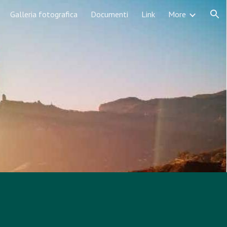
Galleria fotografica
Documenti
Link
More
ion