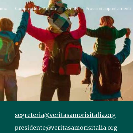
iamo
Comprendere l'amore
Eventi
Prossimi appuntamenti
ip to main content
Skip to navigat
segreteria@veritasamorisitalia.org
presidente@veritasamorisitalia.org