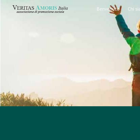
Benvenuto
Chi s
Sk